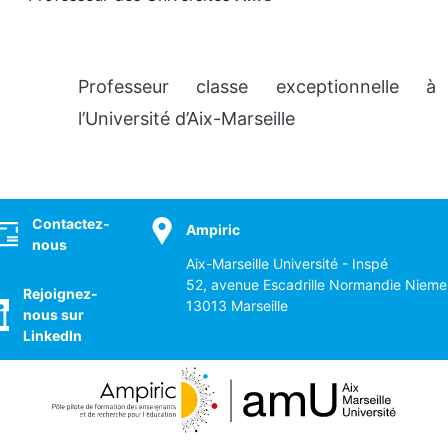
Professeur classe exceptionnelle à
l’Université d’Aix-Marseille
ocial
Contactez-
Ampiric
nous
Aix-Marseille Université - Inspé
52, avenue Escadrille Normandie Nieme
Rejoignez-
13013 Marseille
nous sur
LinkedIn