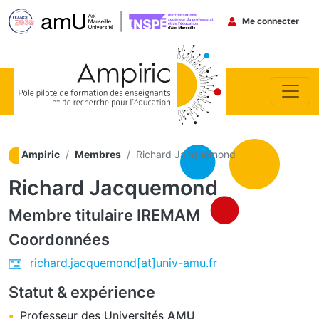
Menu du co
Me connecter
Aller au contenu principal
Ampiric
Membres
Richard Jacquemond
Richard Jacquemond
Membre titulaire
IREMAM
Coordonnées
richard.jacquemond[at]univ-amu.fr
Statut & expérience
Professeur des Universités
AMU