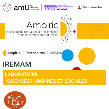
Menu du co
Me connecter
Aller au contenu principal
Ampiric
Partenaires
IREMAM
IREMAM
LABORATOIRE
SCIENCES HUMAINES ET SOCIALES