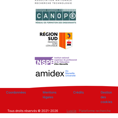
Footer
Coordonnées
Mentions
Crédits
Gestion
légales
des
cookies
Tous droits réservés © 2021-2026
Luscie
· Plateforme recherche