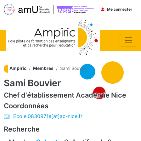
Menu du co
Me connecter
Aller au contenu principal
Ampiric
Membres
Sami Bouvier
Sami Bouvier
Chef d'établissement
Académie Nice
Coordonnées
Ecole.0830971e[at]ac-nice.fr
Recherche