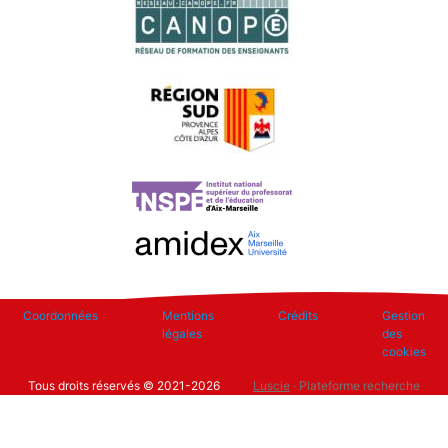
Footer
Coordonnées
Mentions
Crédits
Gestion
légales
des
cookies
Tous droits réservés © 2021-2026
Luscie
· Plateforme recherche