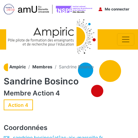
Menu du co
Me connecter
Aller au contenu principal
Ampiric
Membres
Sandrine Bosinco
Sandrine Bosinco
Membre
Action 4
Action 4
Coordonnées
sandrine.bosinco[at]ac-aix-marseille.fr