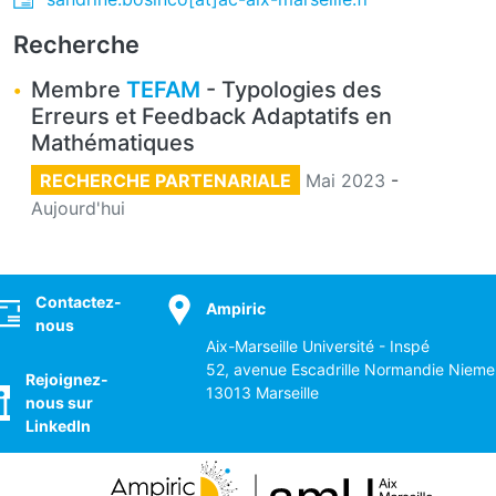
Recherche
Membre
TEFAM
- Typologies des
Erreurs et Feedback Adaptatifs en
Mathématiques
RECHERCHE PARTENARIALE
Mai 2023
-
Aujourd'hui
ocial
Contactez-
Ampiric
nous
Aix-Marseille Université - Inspé
52, avenue Escadrille Normandie Nieme
Rejoignez-
13013 Marseille
nous sur
LinkedIn