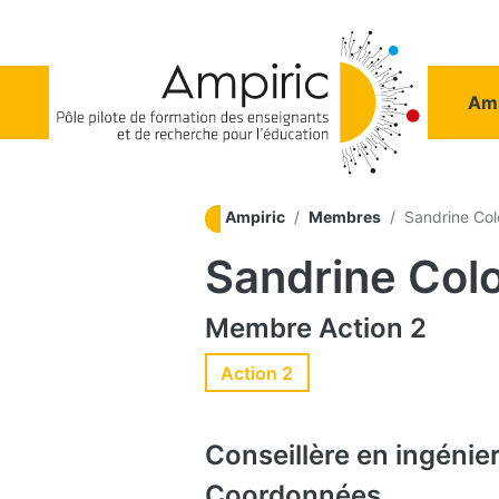
Aller au contenu principal
Na
Amp
Ampiric
Membres
Sandrine Co
Sandrine Co
Membre
Action 2
Action 2
Conseillère en ingénie
Coordonnées