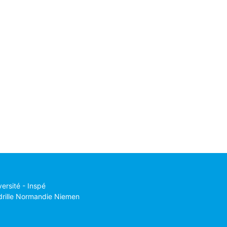
versité - Inspé
drille Normandie Niemen