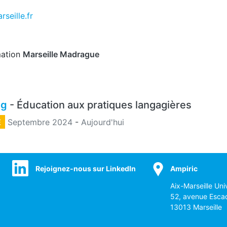
seille.fr
mation
Marseille Madrague
ng
- Éducation aux pratiques langagières
E
Septembre 2024
-
Aujourd'hui
Rejoignez-nous sur LinkedIn
Ampiric
Aix-Marseille Uni
52, avenue Esca
13013 Marseille