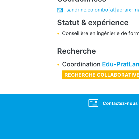
sandrine.colombo[at]ac-aix-mar
Statut & expérience
Conseillère en ingénierie de for
Recherche
Coordination
Edu-PratLa
RECHERCHE COLLABORATIV
Social
Contactez-nous