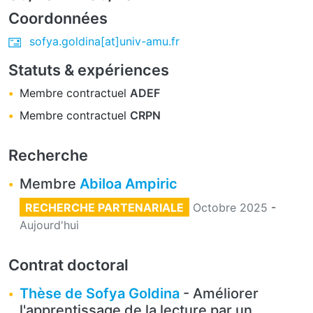
Coordonnées
sofya.goldina[at]univ-amu.fr
Statuts & expériences
Membre contractuel
ADEF
Membre contractuel
CRPN
Recherche
Membre
Abiloa Ampiric
RECHERCHE PARTENARIALE
Octobre 2025
-
Aujourd'hui
Contrat doctoral
Thèse de Sofya Goldina
- Améliorer
l'apprentissage de la lecture par un