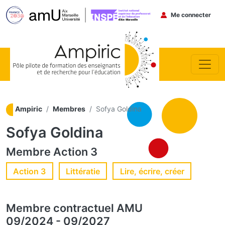
Menu du co
Me connecter
Aller au contenu principal
Ampiric
Membres
Sofya Goldina
Sofya Goldina
Membre
Action 3
Action 3
Littératie
Lire, écrire, créer
Membre contractuel
AMU
09/2024
-
09/2027