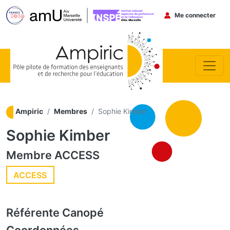
Menu du co
Me connecter
Aller au contenu principal
Ampiric
Membres
Sophie Kimber
Sophie Kimber
Membre
ACCESS
ACCESS
Référente
Canopé
Coordonnées