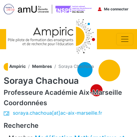
Menu du co
Me connecter
Aller au contenu principal
Ampiric
Membres
Soraya Chachoua
Soraya Chachoua
Professeure
Académie Aix-Marseille
Coordonnées
soraya.chachoua[at]ac-aix-marseille.fr
Recherche