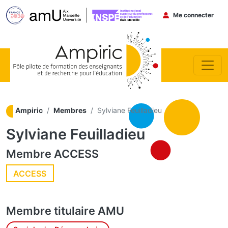
Menu du co
Me connecter
Aller au contenu principal
Ampiric
Membres
Sylviane Feuilladieu
Sylviane Feuilladieu
Membre
ACCESS
ACCESS
Membre titulaire
AMU