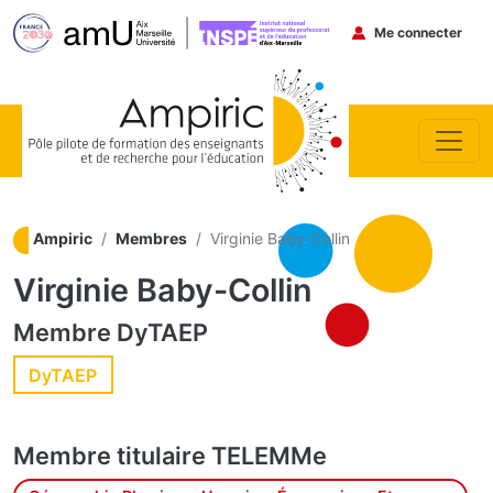
Menu du co
Me connecter
Aller au contenu principal
Ampiric
Membres
Virginie Baby-Collin
Virginie Baby-Collin
Membre
DyTAEP
DyTAEP
Membre titulaire
TELEMMe