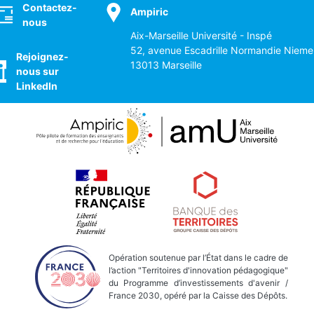
ocial
Contactez-
Ampiric
nous
Aix-Marseille Université - Inspé
52, avenue Escadrille Normandie Nieme
Rejoignez-
13013 Marseille
nous sur
LinkedIn
Opération soutenue par l’État dans le cadre de
l’action "Territoires d'innovation pédagogique"
du Programme d’investissements d'avenir /
France 2030, opéré par la Caisse des Dépôts.