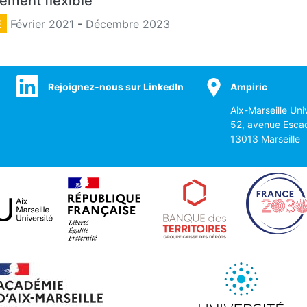
ment flexible
E
Février 2021
-
Décembre 2023
Rejoignez-nous sur LinkedIn
Ampiric
Aix-Marseille Uni
52, avenue Esca
13013 Marseille