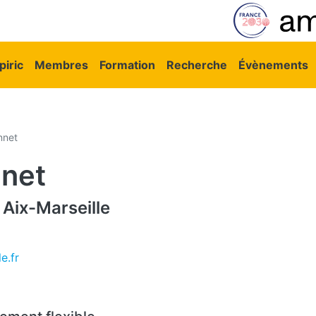
vigation principale
iric
Membres
Formation
Recherche
Évènements
nnet
nnet
Aix-Marseille
e.fr