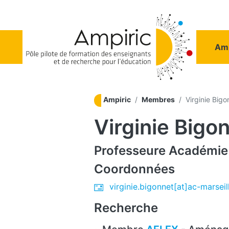
Aller au contenu principal
Na
Amp
Ampiric
Membres
Virginie Bigo
Virginie Bigo
Professeure
Académie 
Coordonnées
virginie.bigonnet[at]ac-marseill
Recherche