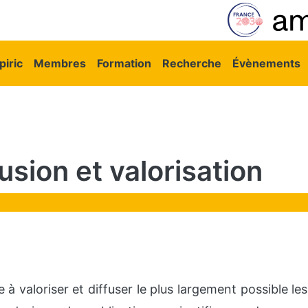
vigation principale
iric
Membres
Formation
Recherche
Évènements
fusion et valorisation
se à valoriser et diffuser le plus largement possible l