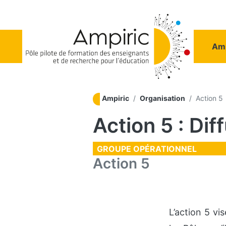
Aller au contenu principal
Na
Amp
Ampiric
Organisation
Action 5
Action 5 : Dif
GROUPE OPÉRATIONNEL
Action 5
L’action 5 vi