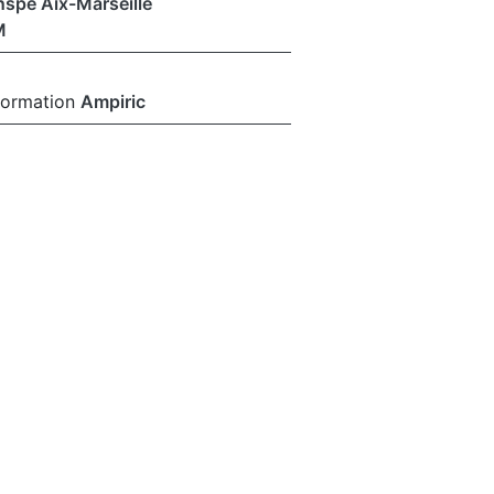
nspé Aix-Marseille
M
formation
Ampiric