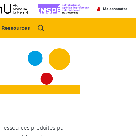
Menu du 
Me connecter
Ressources
es ressources produites par