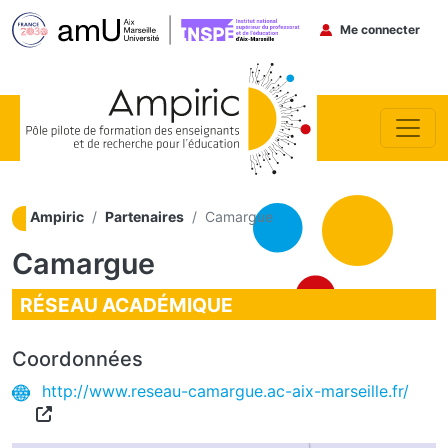
Menu du co
Me connecter
Aller au contenu principal
Ampiric
Partenaires
Camargue
Camargue
RÉSEAU ACADÉMIQUE
Coordonnées
http://www.reseau-camargue.ac-aix-marseille.fr/
Carpen