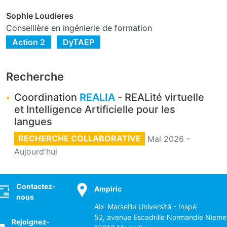
Sophie Loudieres
Conseillère en ingénierie de formation
Action 2
DyTAEP
Recherche
Coordination
REALIA
- REALité virtuelle
et Intelligence Artificielle pour les
langues
RECHERCHE COLLABORATIVE
Mai 2026
-
Aujourd'hui
ocial
Contactez-
Ampiric
nous
Aix-Marseille Université - Inspé
52, avenue Escadrille Normandie Nieme
Rejoignez-