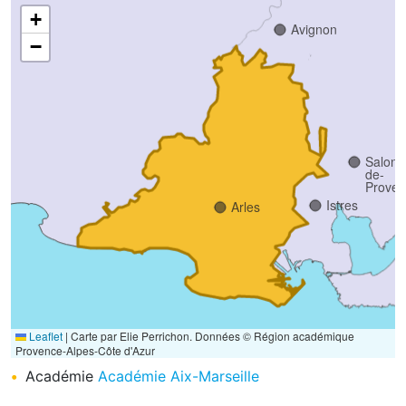
+
Avignon
−
Salon-
de-
Proven
Istres
Arles
Leaflet
|
Carte par Elie Perrichon. Données © Région académique
Provence-Alpes-Côte d'Azur
Académie
Académie Aix-Marseille