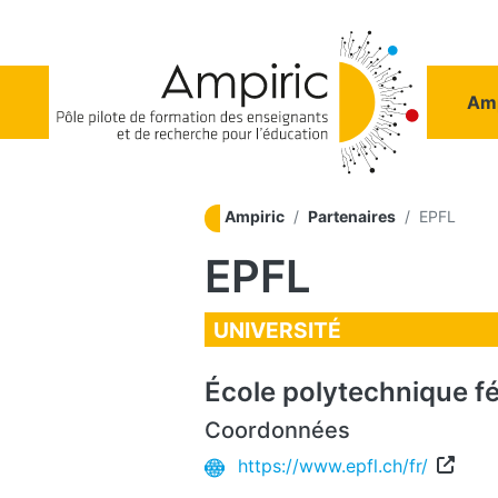
Aller au contenu principal
Na
Amp
Ampiric
Partenaires
EPFL
EPFL
UNIVERSITÉ
École polytechnique f
Coordonnées
https://www.epfl.ch/fr/