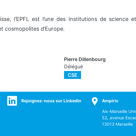
isse, l’EPFL est l’une des institutions de science e
t cosmopolites d’Europe.
Pierre Dillenbourg
Délégué
CSE
Rejoignez-nous sur LinkedIn
Ampiric
Aix-Marseille Uni
52, avenue Esca
13013 Marseille