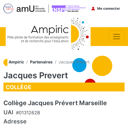
Menu du co
Me connecter
Aller au contenu principal
Ampiric
Partenaires
Jacques Prevert
Jacques Prevert
COLLÈGE
Collège Jacques Prévert Marseille
UAI
#0131262B
Adresse