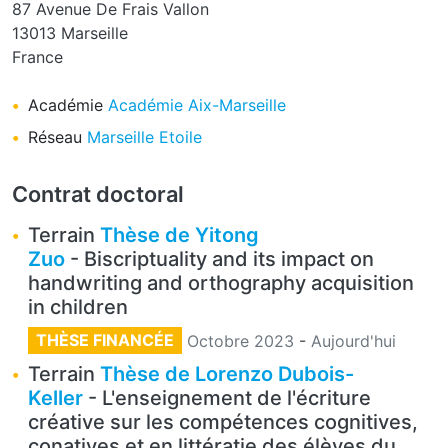
87 Avenue De Frais Vallon
13013
Marseille
France
Académie
Académie Aix-Marseille
Réseau
Marseille Etoile
Contrat doctoral
Terrain
Thèse de Yitong
Zuo
- Biscriptuality and its impact on
handwriting and orthography acquisition
in children
THÈSE FINANCÉE
Octobre 2023
-
Aujourd'hui
Terrain
Thèse de Lorenzo Dubois-
Keller
- L'enseignement de l'écriture
créative sur les compétences cognitives,
conatives et en littératie des élèves du