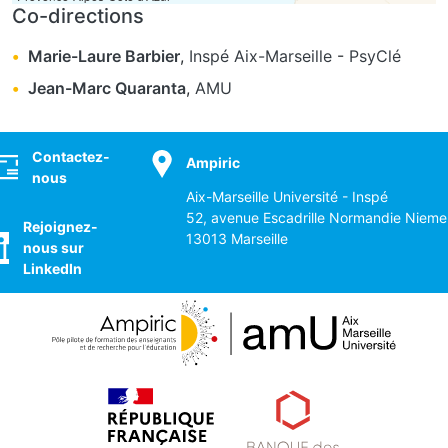
Co-directions
Marie-Laure Barbier
,
Inspé Aix-Marseille
-
PsyClé
Jean-Marc Quaranta
,
AMU
ocial
Contactez-
Ampiric
nous
Aix-Marseille Université - Inspé
52, avenue Escadrille Normandie Nieme
Rejoignez-
13013 Marseille
nous sur
LinkedIn