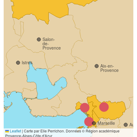
Salon-
de-
Provence
Istres
Aix-en-
Provence
Marseille
Aub
Leaflet
|
Carte par Elie Perrichon. Données © Région académique
Provence-Alpes-Côte d'Azur