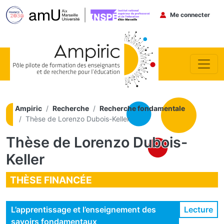
Menu du co
Me connecter
Aller au contenu principal
Ampiric
Recherche
Recherche fondamentale
Thèse de Lorenzo Dubois-Keller
Thèse de Lorenzo Dubois-
Keller
THÈSE FINANCÉE
Lecture
L’apprentissage et l’enseignement des
savoirs fondamentaux