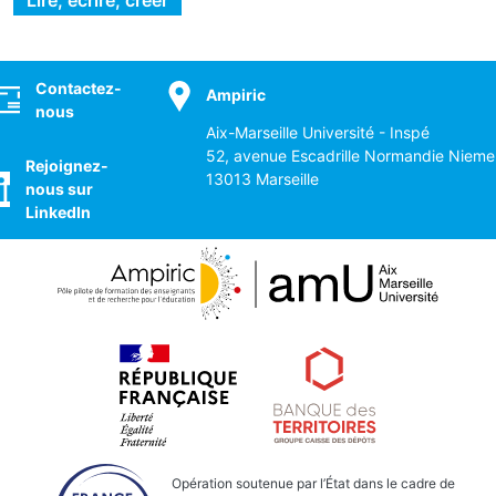
Lire, écrire, créer
ocial
Contactez-
Ampiric
nous
Aix-Marseille Université - Inspé
52, avenue Escadrille Normandie Nieme
Rejoignez-
13013 Marseille
nous sur
LinkedIn
Opération soutenue par l’État dans le cadre de