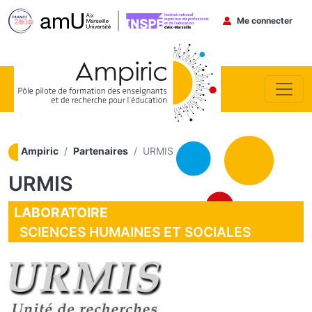
Menu du co
Me connecter
Aller au contenu principal
Ampiric
Partenaires
URMIS
URMIS
LABORATOIRE
SCIENCES HUMAINES ET SOCIALES