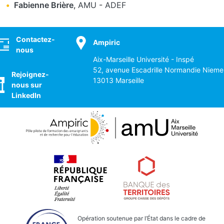
Fabienne Brière
,
AMU
-
ADEF
ocial
Contactez-
Ampiric
nous
Aix-Marseille Université - Inspé
52, avenue Escadrille Normandie Nieme
Rejoignez-
13013 Marseille
nous sur
LinkedIn
Opération soutenue par l’État dans le cadre de