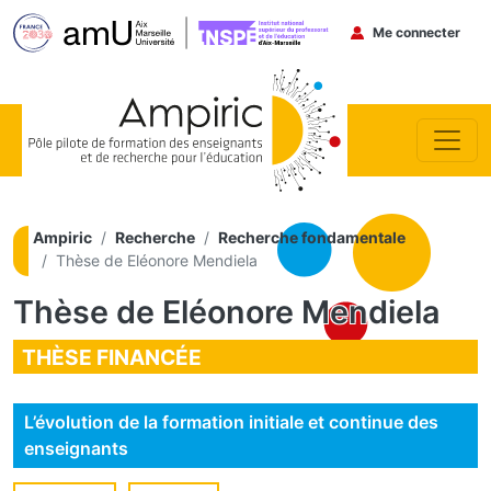
Menu du co
Me connecter
Aller au contenu principal
Ampiric
Recherche
Recherche fondamentale
Thèse de Eléonore Mendiela
Thèse de Eléonore Mendiela
THÈSE FINANCÉE
L’évolution de la formation initiale et continue des
enseignants