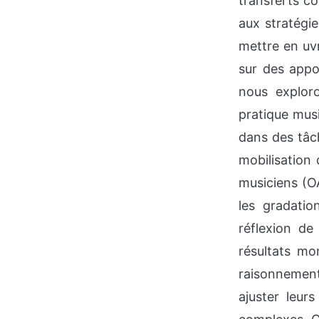
transferts co
aux stratégi
mettre en u
sur des appo
nous exploro
pratique musi
dans des tâc
mobilisation 
musiciens (O
les gradatio
réflexion de
résultats mon
raisonnement
ajuster leur