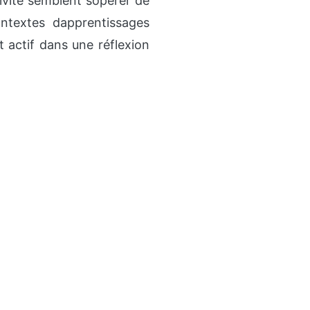
vité semblent sopérer de
ntextes dapprentissages
 actif dans une réflexion