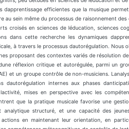
gnitifs, peu détudes en sciences de léducation et de
es dapprentissage efficientes que la musique permet
vre au sein même du processus de raisonnement des 
rts croisés en sciences de léducation, sciences cog
ns dans cette recherche les dynamiques dapprent
cale, à travers le processus dautorégulation. Nous 
hes proposant des contextes variés de résolution d
dune réflexion critique et autorégulée, parmi un gr
AE) et un groupe contrôle de non-musiciens. Lanal
ns dautorégulation internes aux phases danticipat
 lactivité, mises en perspective avec les compétenc
trent que la pratique musicale favorise une gestion
 analytique structuré, et une capacité des jeune
s actions en maintenant leur orientation, en partic