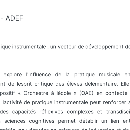
-
ADEF
atique instrumentale : un vecteur de développement de 
 explore l'influence de la pratique musicale en
t de lesprit critique des élèves délémentaire. Ell
positif « Orchestre à lécole » (OAE) en contexte d
 lactivité de pratique instrumentale peut renforce
des capacités réflexives complexes et transdiscipl
en sciences cognitives permet détablir un lien en