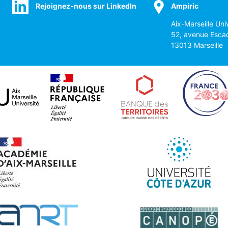
Rejoignez-nous sur LinkedIn
Ampiric
Aix-Marseille Uni
52, avenue Esca
13013 Marseille