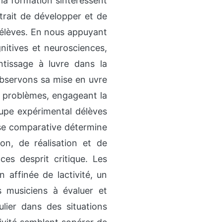
 la formation sintéressent
trait de développer et de
élèves. En nous appuyant
nitives et neurosciences,
issage à luvre dans la
observons sa mise en uvre
e problèmes, engageant la
oupe expérimental délèves
yse comparative détermine
ion, de réalisation et de
es desprit critique. Les
 affinée de lactivité, un
s musiciens à évaluer et
ulier dans des situations