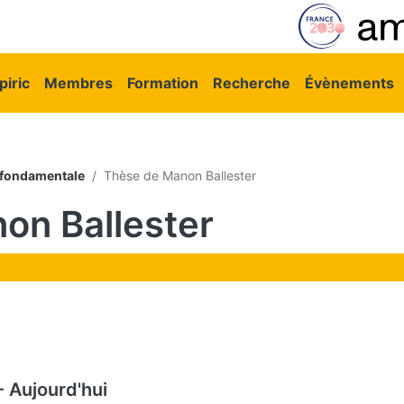
vigation principale
iric
Membres
Formation
Recherche
Évènements
 fondamentale
Thèse de Manon Ballester
on Ballester
-
Aujourd'hui