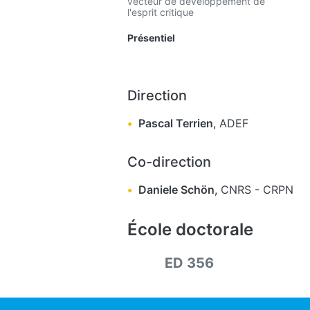
vecteur de développement de
l'esprit critique
Présentiel
Direction
Pascal Terrien
,
ADEF
Co-direction
Daniele Schön
,
CNRS
-
CRPN
École doctorale
ED 356
Social