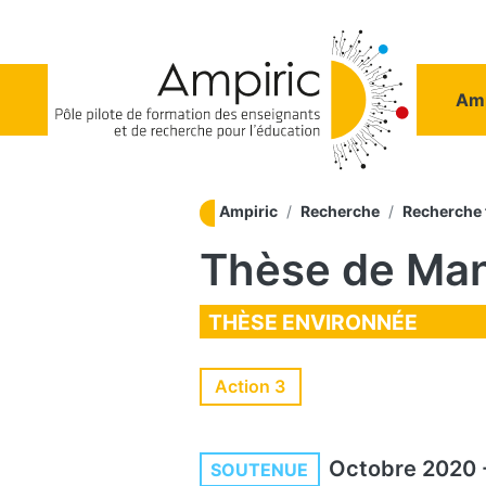
Aller au contenu principal
Na
Amp
Ampiric
Recherche
Recherche
Thèse de Man
THÈSE ENVIRONNÉE
Action 3
Octobre 2020
SOUTENUE