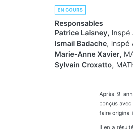
EN COURS
Responsables
Patrice Laisney
,
Inspé 
Ismail Badache
,
Inspé 
Marie-Anne Xavier
,
MA
Sylvain Croxatto
,
MAT
Après 9 anné
conçus avec 
faire origina
Il en a résul