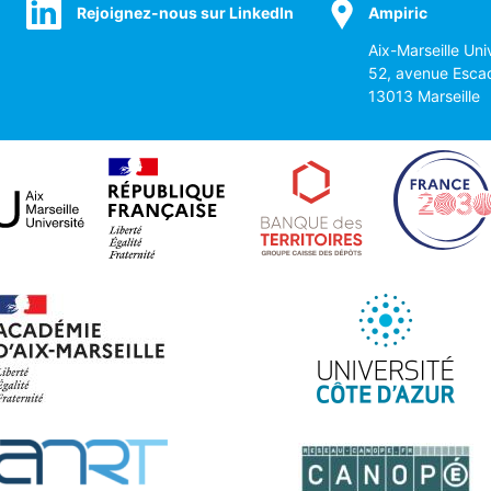
Rejoignez-nous sur LinkedIn
Ampiric
Aix-Marseille Uni
52, avenue Esca
13013 Marseille