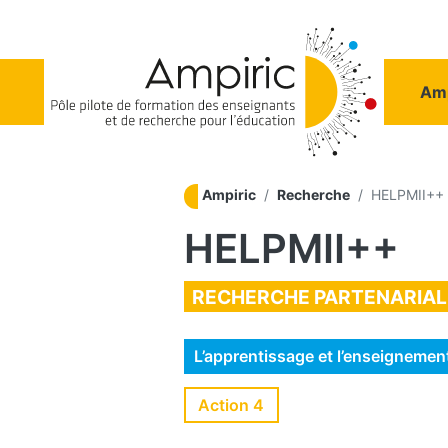
Aller au contenu principal
Na
Amp
Ampiric
Recherche
HELPMII++
HELPMII++
RECHERCHE PARTENARIAL
L’apprentissage et l’enseigneme
Action 4