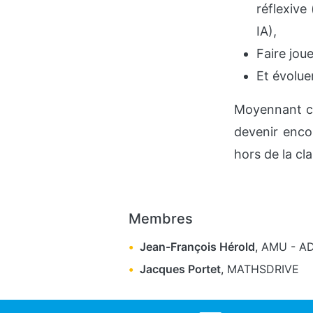
réflexive
IA),
Faire joue
Et évolue
Moyennant ce
devenir encor
hors de la cl
Membres
Jean-François Hérold
,
AMU
-
A
Jacques Portet
,
MATHSDRIVE
Social