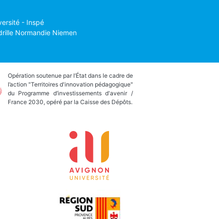
versité - Inspé
drille Normandie Niemen
Opération soutenue par l’État dans le cadre de
l’action "Territoires d'innovation pédagogique"
du Programme d’investissements d'avenir /
France 2030, opéré par la Caisse des Dépôts.