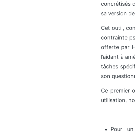
concrétisés d
sa version de
Cet outil, co
contrainte ps
offerte par 
l’aidant à am
tâches spéci
son questio
Ce premier ou
utilisation, 
Pour un