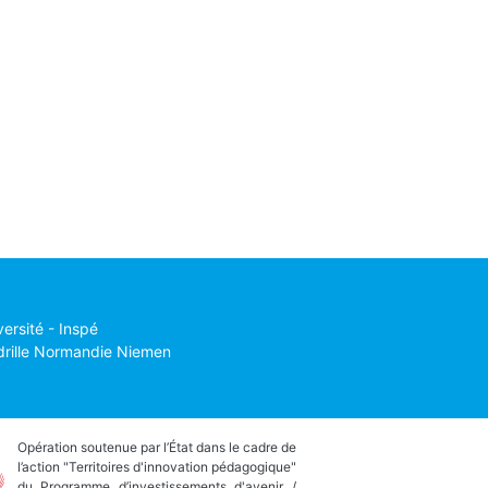
versité - Inspé
drille Normandie Niemen
Opération soutenue par l’État dans le cadre de
l’action "Territoires d'innovation pédagogique"
du Programme d’investissements d'avenir /