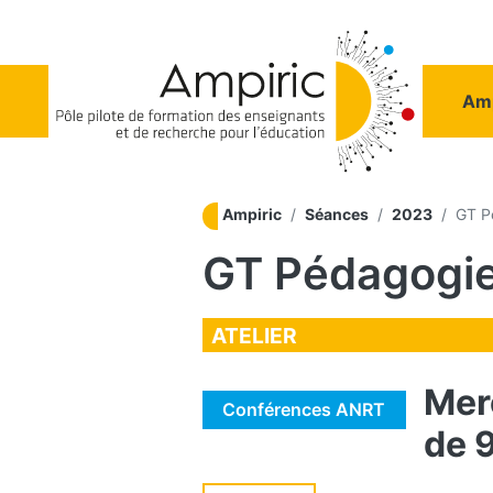
Aller au contenu principal
Na
Amp
Ampiric
Séances
2023
GT Pé
GT Pédagogie 
ATELIER
Mer
Conférences ANRT
de 