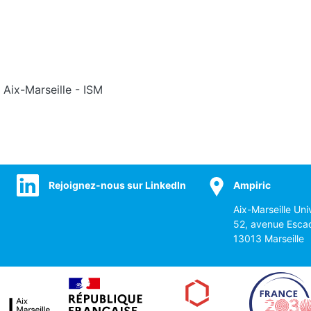
 Aix-Marseille
-
ISM
Rejoignez-nous sur LinkedIn
Ampiric
Aix-Marseille Uni
52, avenue Esca
13013 Marseille