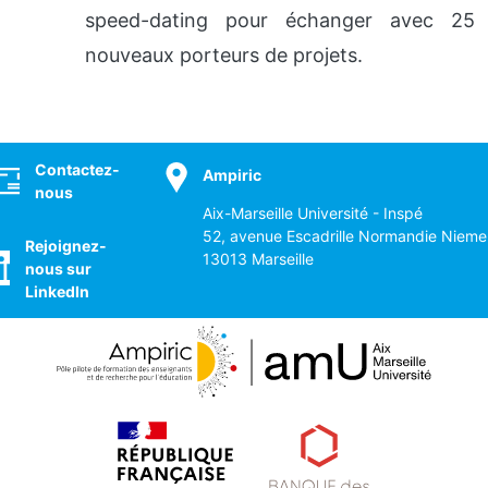
speed-dating pour échanger avec 25
nouveaux porteurs de projets.
ocial
Contactez-
Ampiric
nous
Aix-Marseille Université - Inspé
52, avenue Escadrille Normandie Nieme
Rejoignez-
13013 Marseille
nous sur
LinkedIn