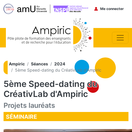
Menu du co
Me connecter
Aller au contenu principal
Ampiric
Séances
2024
5ème Speed-dating du CréativLab d'Ampiric
5ème Speed-dating du
CréativLab d'Ampiric
Projets lauréats
SÉMINAIRE