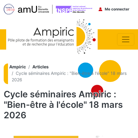
Menu du co
Me connecter
Aller au contenu principal
Ampiric
Articles
Cycle séminaires Ampiric : "Bien-être à l'école" 18 mars
2026
Cycle séminaires Ampiric :
"Bien-être à l'école" 18 mars
2026