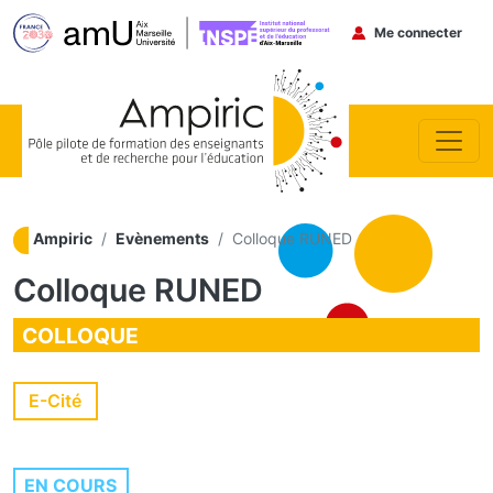
Menu du co
Me connecter
Aller au contenu principal
Ampiric
Evènements
Colloque RUNED
Colloque RUNED
COLLOQUE
E-Cité
EN COURS