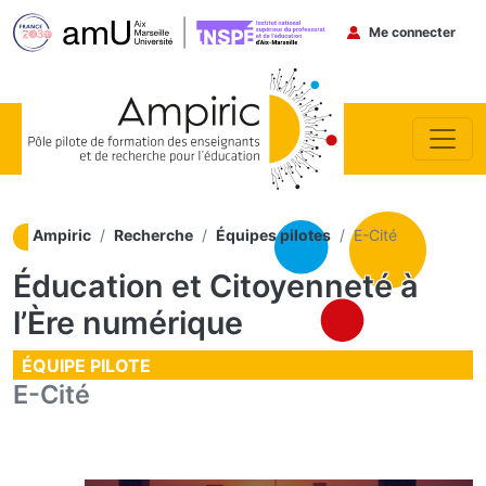
Menu du co
Me connecter
Aller au contenu principal
Ampiric
Recherche
Équipes pilotes
E-Cité
Éducation et Citoyenneté à
l’Ère numérique
ÉQUIPE PILOTE
E-Cité