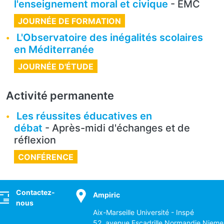
l'enseignement moral et civique
- EMC
JOURNÉE DE FORMATION
L'Observatoire des inégalités scolaires
en Méditerranée
JOURNÉE D'ÉTUDE
Activité permanente
Les réussites éducatives en
débat
- Après-midi d'échanges et de
réflexion
CONFÉRENCE
ocial
Contactez-
Ampiric
nous
Aix-Marseille Université - Inspé
52, avenue Escadrille Normandie Nieme