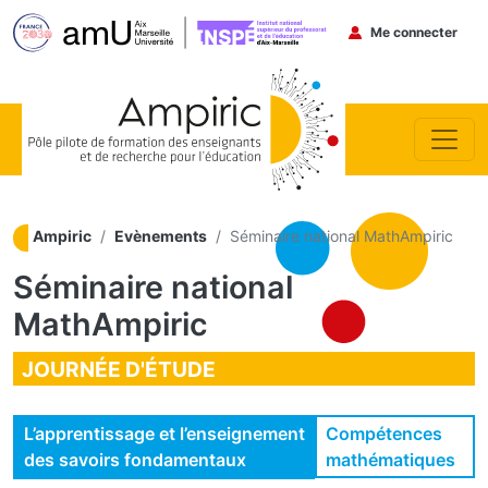
Menu du co
Me connecter
Aller au contenu principal
Ampiric
Evènements
Séminaire national MathAmpiric
Séminaire national
MathAmpiric
JOURNÉE D'ÉTUDE
Compétences
L’apprentissage et l’enseignement
mathématiques
des savoirs fondamentaux