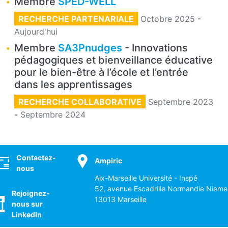
Membre
SPED-WELL
RECHERCHE PARTENARIALE
Octobre 2025
-
Aujourd'hui
Membre
SA3Pnudges
- Innovations
pédagogiques et bienveillance éducative
pour le bien-être à l’école et l’entrée
dans les apprentissages
RECHERCHE COLLABORATIVE
Septembre 2023
-
Septembre 2024
ocial
Contactez-
Ampiric
nous
Aix-Marseille Université - Inspé
52, avenue Escadrille Normandie Nieme
Rejoignez-
13013 Marseille
nous sur
LinkedIn