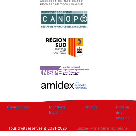
Footer
Coordonnées
Mentions
Crédits
Gestion
légales
des
cookies
Tous droits réservés © 2021-2026
Luscie
· Plateforme recherche