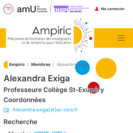
Menu du co
Me connecter
Aller au contenu principal
Ampiric
Membres
Alexandra Exiga
Alexandra Exiga
Professeure
Collège St-Exupéry
Coordonnées
Alexandra.exiga[at]ac-nice.fr
Recherche