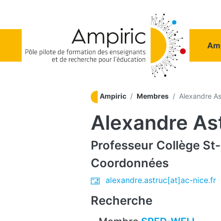
Aller au contenu principal
Na
Amp
Ampiric
Membres
Alexandre As
Alexandre As
Professeur
Collège St
Coordonnées
alexandre.astruc[at]ac-nice.fr
Recherche