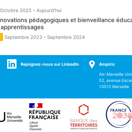
Octobre 2025
-
Aujourd'hui
nnovations pédagogiques et bienveillance éducat
es apprentissages
E
Septembre 2023
-
Septembre 2024
Rejoignez-nous sur LinkedIn
Ampiric
Aix-Marseille Uni
52, avenue Esca
13013 Marseille