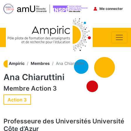
Menu du co
Me connecter
Aller au contenu principal
Ampiric
Membres
Ana Chiaruttini
Ana Chiaruttini
Membre
Action 3
Action 3
Professeure des Universités
Université
Côte d’Azur