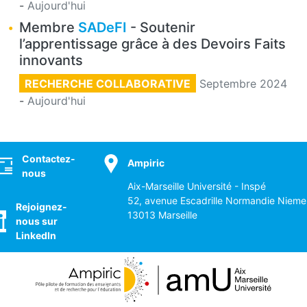
-
Aujourd'hui
Membre
SADeFI
- Soutenir
l’apprentissage grâce à des Devoirs Faits
innovants
RECHERCHE COLLABORATIVE
Septembre 2024
-
Aujourd'hui
ocial
Contactez-
Ampiric
nous
Aix-Marseille Université - Inspé
52, avenue Escadrille Normandie Nieme
Rejoignez-
13013 Marseille
nous sur
LinkedIn