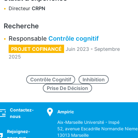
Directeur
CRPN
Recherche
Responsable
Contrôle cognitif
PROJET COFINANCÉ
Juin 2023
-
Septembre
2025
Contrôle Cognitif
Inhibition
Prise De Décision
ocial
Contactez-
Ampiric
nous
Aix-Marseille Université - Inspé
52, avenue Escadrille Normandie Nieme
Rejoignez-
13013 Marseille
nous sur