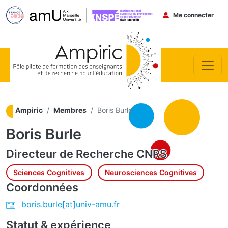
Menu du co
Me connecter
Aller au contenu principal
Ampiric
Membres
Boris Burle
Boris Burle
Directeur de Recherche
CNRS
Sciences Cognitives
Neurosciences Cognitives
Coordonnées
boris.burle[at]univ-amu.fr
Statut & expérience