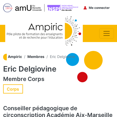
Menu du co
Me connecter
Aller au contenu principal
Ampiric
Membres
Eric Delgiovine
Eric Delgiovine
Membre
Corps
Corps
Conseiller pédagogique de
circonscription
Académie Aix-Marseille