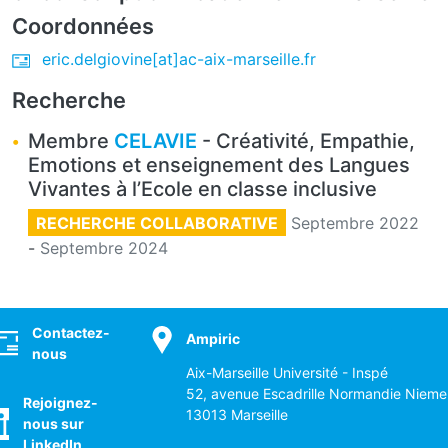
Coordonnées
eric.delgiovine[at]ac-aix-marseille.fr
Recherche
Membre
CELAVIE
- Créativité, Empathie,
Emotions et enseignement des Langues
Vivantes à l’Ecole en classe inclusive
RECHERCHE COLLABORATIVE
Septembre 2022
-
Septembre 2024
ocial
Contactez-
Ampiric
nous
Aix-Marseille Université - Inspé
52, avenue Escadrille Normandie Nieme
Rejoignez-
13013 Marseille
nous sur
LinkedIn