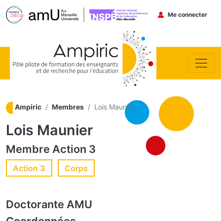
Menu du co
Me connecter
Aller au contenu principal
Ampiric
Membres
Lois Maunier
Lois Maunier
Membre
Action 3
Action 3
Corps
Doctorante
AMU
Coordonnées