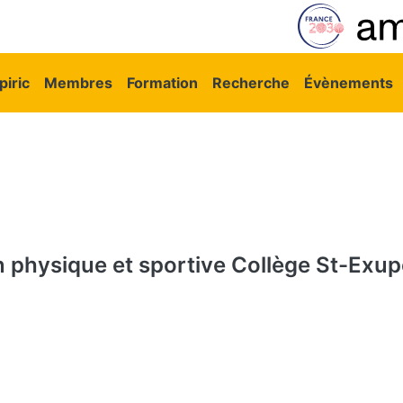
vigation principale
iric
Membres
Formation
Recherche
Évènements
 physique et sportive
Collège St-Exup