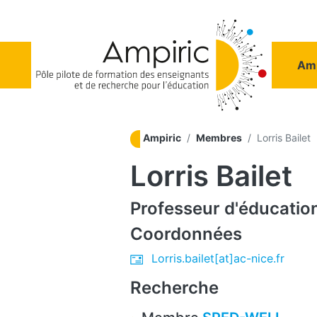
Aller au contenu principal
Na
Amp
Ampiric
Membres
Lorris Bailet
Lorris Bailet
Professeur d'éducation
Coordonnées
Lorris.bailet[at]ac-nice.fr
Recherche