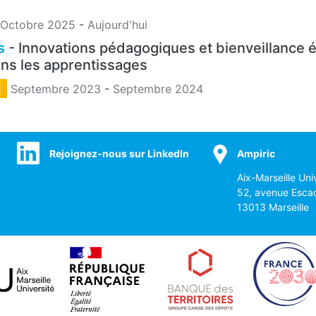
Octobre 2025
-
Aujourd'hui
s
- Innovations pédagogiques et bienveillance é
dans les apprentissages
E
Septembre 2023
-
Septembre 2024
Rejoignez-nous sur LinkedIn
Ampiric
Aix-Marseille Uni
52, avenue Esca
13013 Marseille