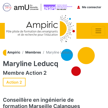
Menu du co
Me connecter
Aller au contenu principal
Ampiric
Membres
Maryline Leducq
Maryline Leducq
Membre
Action 2
Action 2
Conseillère en ingénierie de
formation
Marseille Calanques