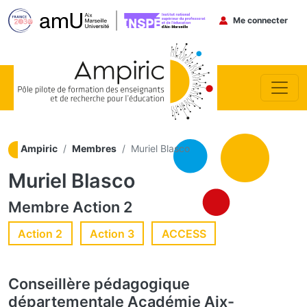
Menu du co
Me connecter
Aller au contenu principal
Ampiric
Membres
Muriel Blasco
Muriel Blasco
Membre
Action 2
Action 2
Action 3
ACCESS
Conseillère pédagogique
départementale
Académie Aix-