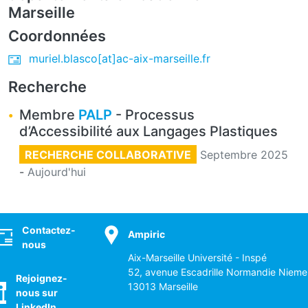
Marseille
Coordonnées
muriel.blasco[at]ac-aix-marseille.fr
Recherche
Membre
PALP
- Processus
d’Accessibilité aux Langages Plastiques
RECHERCHE COLLABORATIVE
Septembre 2025
-
Aujourd'hui
ocial
Contactez-
Ampiric
nous
Aix-Marseille Université - Inspé
52, avenue Escadrille Normandie Nieme
Rejoignez-
13013 Marseille
nous sur
LinkedIn