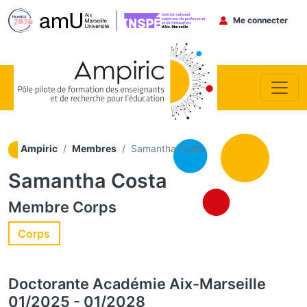
Menu du co
Me connecter
Aller au contenu principal
Ampiric
Membres
Samantha Costa
Samantha Costa
Membre
Corps
Corps
Doctorante
Académie Aix-Marseille
01/2025
-
01/2028