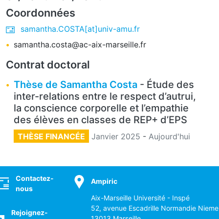
Coordonnées
samantha.COSTA[at]univ-amu.fr
samantha.costa@ac-aix-marseille.fr
Contrat doctoral
Thèse de Samantha Costa
- Étude des
inter-relations entre le respect d’autrui,
la conscience corporelle et l’empathie
des élèves en classes de REP+ d’EPS
THÈSE FINANCÉE
Janvier 2025
-
Aujourd'hui
ocial
Contactez-
Ampiric
nous
Aix-Marseille Université - Inspé
52, avenue Escadrille Normandie Nieme
Rejoignez-
13013 Marseille