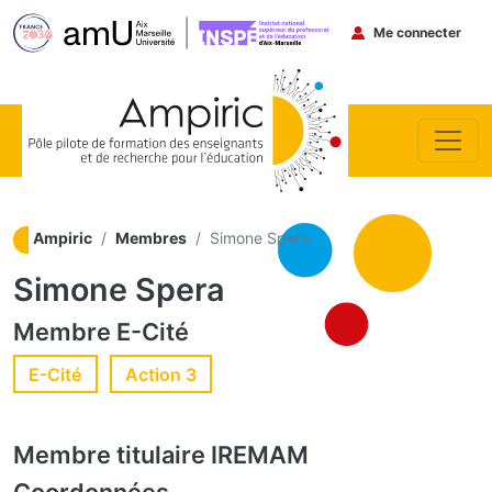
Menu du co
Me connecter
Aller au contenu principal
Ampiric
Membres
Simone Spera
Simone Spera
Membre
E-Cité
E-Cité
Action 3
Membre titulaire
IREMAM
Coordonnées