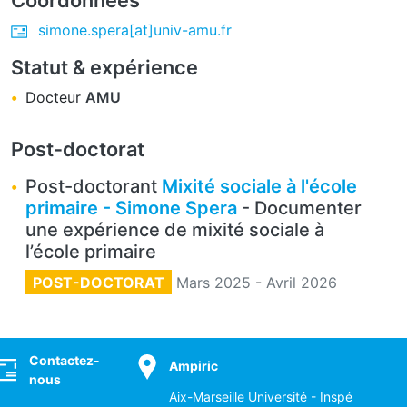
simone.spera[at]univ-amu.fr
Statut & expérience
Docteur
AMU
Post-doctorat
Post-doctorant
Mixité sociale à l'école
primaire - Simone Spera
- Documenter
une expérience de mixité sociale à
l’école primaire
POST-DOCTORAT
Mars 2025
-
Avril 2026
ocial
Contactez-
Ampiric
nous
Aix-Marseille Université - Inspé