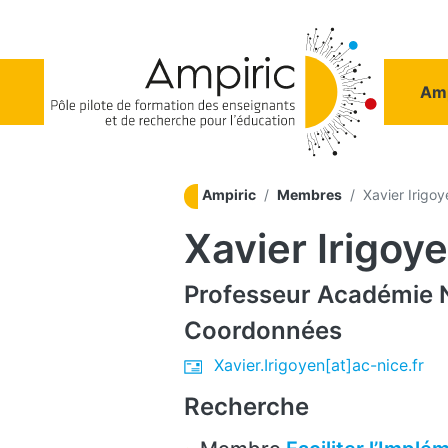
Aller au contenu principal
Na
Amp
Ampiric
Membres
Xavier Irigoy
Xavier Irigoy
Professeur
Académie 
Coordonnées
Xavier.Irigoyen[at]ac-nice.fr
Recherche