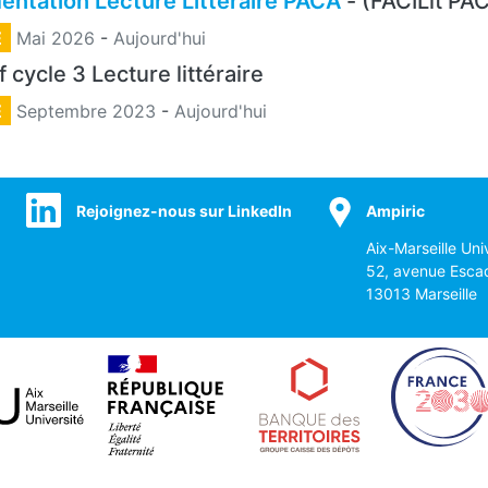
mentation Lecture Littéraire PACA
- (FACILit PA
E
Mai 2026
-
Aujourd'hui
f cycle 3 Lecture littéraire
E
Septembre 2023
-
Aujourd'hui
Rejoignez-nous sur LinkedIn
Ampiric
Aix-Marseille Uni
52, avenue Esca
13013 Marseille