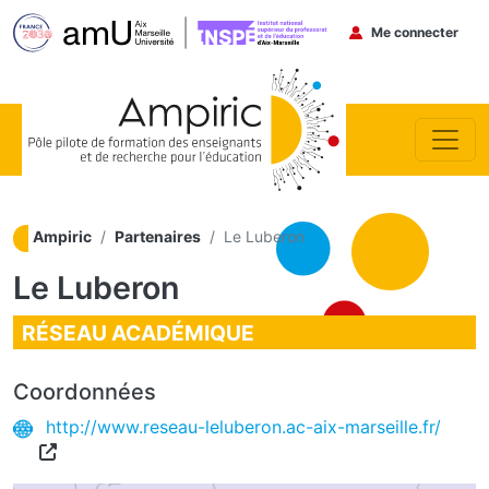
Menu du co
Me connecter
Aller au contenu principal
Ampiric
Partenaires
Le Luberon
Le Luberon
RÉSEAU ACADÉMIQUE
Coordonnées
http://www.reseau-leluberon.ac-aix-marseille.fr/