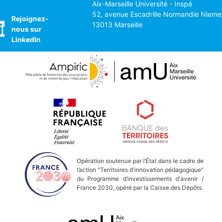
Aix-Marseille Université - Inspé
52, avenue Escadrille Normandie Nieme
Rejoignez-
13013 Marseille
nous sur
LinkedIn
Opération soutenue par l’État dans le cadre de
l’action "Territoires d'innovation pédagogique"
du Programme d’investissements d'avenir /
France 2030, opéré par la Caisse des Dépôts.