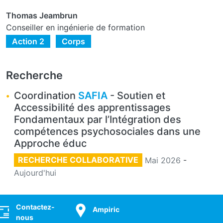
Thomas Jeambrun
Marseille
Aubagne
Conseiller en ingénierie de formation
Action 2
Corps
Recherche
Coordination
SAFIA
- Soutien et
Accessibilité des apprentissages
Fondamentaux par l’Intégration des
compétences psychosociales dans une
Approche éduc
RECHERCHE COLLABORATIVE
Mai 2026
-
Aujourd'hui
ocial
Contactez-
Ampiric
nous