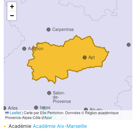
+
−
Carpentras
F
Avignon
Apt
Salon-
de-
Provence
Istres
Arles
Aix-en-
Leaflet
|
Carte par Elie Perrichon. Données © Région académique
Provence
Provence-Alpes-Côte d'Azur
Académie
Académie Aix-Marseille