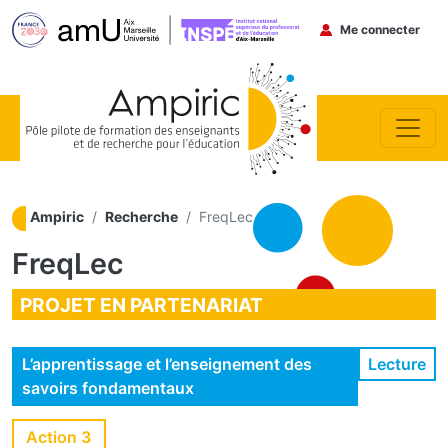
Menu du co
Me connecter
Aller au contenu principal
Ampiric
Recherche
FreqLec
FreqLec
PROJET EN PARTENARIAT
Lecture
L’apprentissage et l’enseignement des
savoirs fondamentaux
Action 3