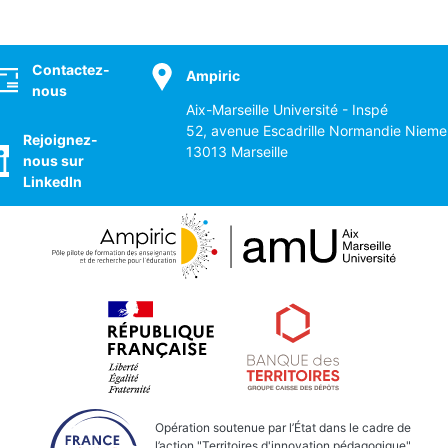
ocial
Contactez-
Ampiric
nous
Aix-Marseille Université - Inspé
52, avenue Escadrille Normandie Nieme
Rejoignez-
13013 Marseille
nous sur
LinkedIn
Opération soutenue par l’État dans le cadre de
l’action "Territoires d'innovation pédagogique"