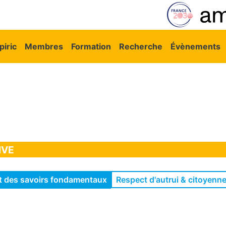
vigation principale
iric
Membres
Formation
Recherche
Évènements
IVE
Respect d'autrui & citoyenn
nt des savoirs fondamentaux