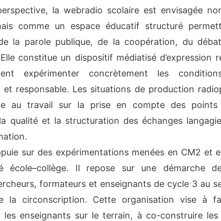
erspective, la webradio scolaire est envisagée n
mais comme un espace éducatif structuré permett
 de la parole publique, de la coopération, du déba
 Elle constitue un dispositif médiatisé d’expression r
vent expérimenter concrètement les condition
 et responsable. Les situations de production radio
ce au travail sur la prise en compte des points
a qualité et la structuration des échanges langagie
mation.
appuie sur des expérimentations menées en CM2 et 
té école–collège. Il repose sur une démarche d
rcheurs, formateurs et enseignants de cycle 3 au sei
de la circonscription. Cette organisation vise à f
r les enseignants sur le terrain, à co-construire le