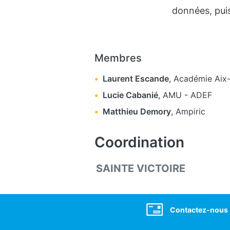
données, puis
Membres
Laurent Escande
,
Académie Aix-
Lucie Cabanié
,
AMU
-
ADEF
Matthieu Demory
,
Ampiric
Coordination
SAINTE VICTOIRE
Social
Contactez-nous