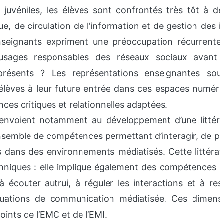
s juvéniles, les élèves sont confrontés très tôt à 
ue, de circulation de l’information et de gestion des 
seignants expriment une préoccupation récurrent
usages responsables des réseaux sociaux avant 
présents ? Les représentations enseignantes sou
 élèves à leur future entrée dans ces espaces numér
es critiques et relationnelles adaptées.
envoient notamment au développement d’une litté
emble de compétences permettant d’interagir, de p
 dans des environnements médiatisés. Cette littérat
chniques : elle implique également des compétences l
 écouter autrui, à réguler les interactions et à re
tuations de communication médiatisée. Ces dimen
joints de l’EMC et de l’EMI.