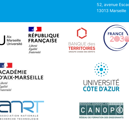
52, avenue Esca
13013 Marseille