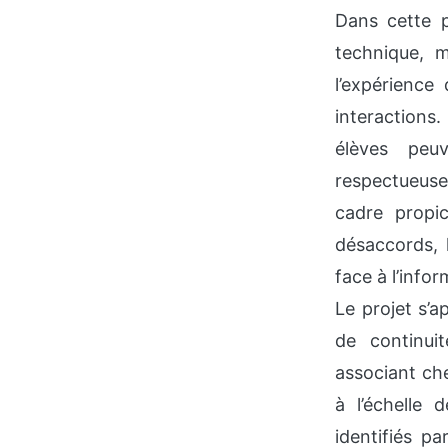
Dans cette p
technique, 
l’expérience
interactions.
élèves peu
respectueuse
cadre propi
désaccords, l
face à l’infor
Le projet s’
de continui
associant che
à l’échelle 
identifiés pa