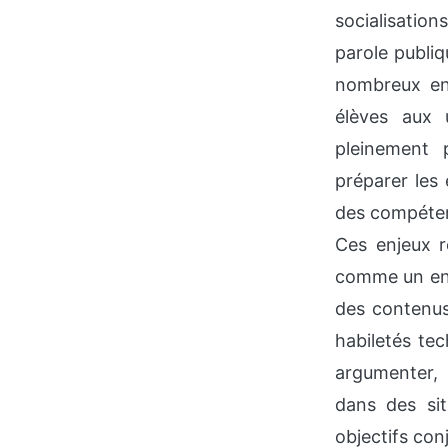
socialisation
parole publiq
nombreux en
élèves aux 
pleinement 
préparer les
des compétenc
Ces enjeux r
comme un ens
des contenus
habiletés te
argumenter, à
dans des si
objectifs con