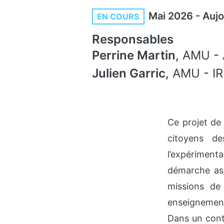
Mai 2026
-
Aujo
EN COURS
Responsables
Perrine Martin
,
AMU
-
Julien Garric
,
AMU
-
I
Ce projet de
citoyens de
l’expériment
démarche ass
missions de 
enseignement 
Dans un cont