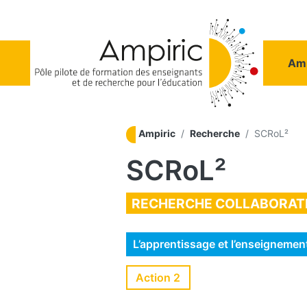
Aller au contenu principal
Na
Amp
Ampiric
Recherche
SCRoL²
SCRoL²
RECHERCHE COLLABORAT
L’apprentissage et l’enseigneme
Action 2