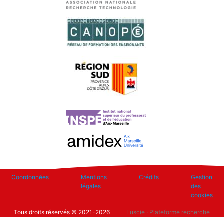
Footer
Coordonnées
Mentions
Crédits
Gestion
légales
des
cookies
Tous droits réservés © 2021-2026
Luscie
· Plateforme recherche