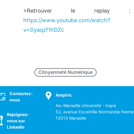
>Retrouver le replay :
https://www.youtube.com/watch?
v=Oyaqzf1hDZc
Citoyenneté Numérique
ocial
Contactez-
Ampiric
nous
Aix-Marseille Université - Inspé
52, avenue Escadrille Normandie Nieme
Rejoignez-
13013 Marseille
nous sur
LinkedIn