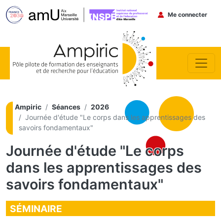
Menu du co
Me connecter
Aller au contenu principal
Ampiric
Séances
2026
Journée d'étude "Le corps dans les apprentissages des
savoirs fondamentaux"
Journée d'étude "Le corps
dans les apprentissages des
savoirs fondamentaux"
SÉMINAIRE