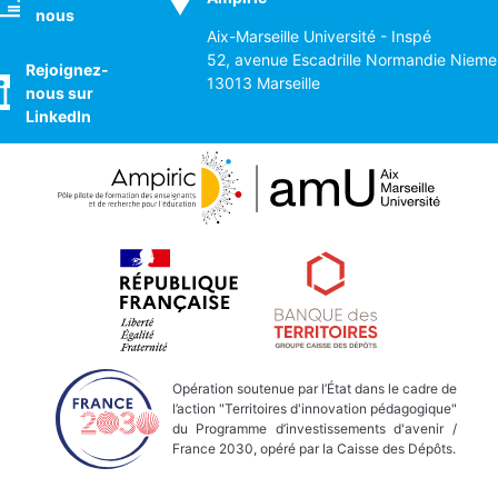
nous
Aix-Marseille Université - Inspé
52, avenue Escadrille Normandie Nieme
Rejoignez-
13013 Marseille
nous sur
LinkedIn
Opération soutenue par l’État dans le cadre de
l’action "Territoires d'innovation pédagogique"
du Programme d’investissements d'avenir /
France 2030, opéré par la Caisse des Dépôts.