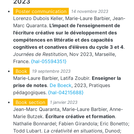
2023
Poster communication
14 novembre 2023
Lorenzo Dubois Keller, Marie-Laure Barbier, Jean-
Marc Quaranta.
L'impact de l'enseignement de
l'écriture créative sur le développement des
compétences en littératie et des capacités
cognitives et conatives d'élèves du cycle 3 et 4
.
Journées de Restitution
, Nov 2023, Marseille,
France.
⟨hal-05594351⟩
Book
19 septembre 2023
Marie-Laure Barbier, Latifa Zoubir.
Enseigner la
prise de notes
.
De Boeck
, 2023, Pratiques
pédagogiques.
⟨hal-04215688⟩
Book section
1 janvier 2023
Jean-Marc Quaranta, Marie-Laure Barbier, Anne-
Marie Butzek.
Écriture créative et formation
.
Nathalie Bonnardel; Fabien Girandola; Eric Bonetto;
Todd Lubart.
La créativité en situations
, Dunod;