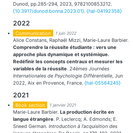
Dunod, pp.285-294, 2023, 9782100853212.
⟨10.3917/dunod.bonna.2023.01⟩
.
⟨hal-04192358⟩
2022
Communication
1 juin 2022
Alice Constans, Raphaël Mizzi, Marie-Laure Barbier.
Comprendre la réussite étudiante : vers une
approche plus dynamique et systémique.
Redéfinir les concepts centraux et mesurer les
variables de la réussite
.
24èmes Journées
Internationales de Psychologie Différentielle
, Jun
2022, Aix en Provence, France.
⟨hal-05564245⟩
2021
Book section
1 janvier 2021
Marie-Laure Barbier.
La production écrite en
langue étrangère
. P. Leclercq; A. Edmonds; E.
Sneed German.
Introduction à l’acquisition des