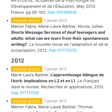
RIPSYDEVE; Actualités de la Psychologie du
Développement et de l'Éducation
, May 2013,
France. pp.95-102.
⟨hal-01018664⟩
Journal article
1 janvier 2013
Marion Fabre, Marie-Laure Barbier, Nicole Jullien.
Shorts Message Services of deaf teenagers and
adults: what can we learn from their spontaneous
writing?
.
La nouvelle revue de l'adaptation et de la
scolarisation
, 2013.
⟨hal-01771525⟩
2012
Journal article
1 janvier 2012
Marie-Laure Barbier.
L'apprentissage bilingue de
l'écrit: implications en L2 et en L1
.
Le Français
dans le monde. Recherches et applications
, 2012.
⟨hal-01771754⟩
Journal article
1 janvier 2012
Marion Fabre, Marie-Laure Barbier, Thomas