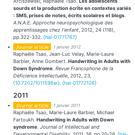
Arciszewski, Raphaële Tsao.
Les adolescents
sourds et la production écrite en contextes variés
: SMS, prises de notes, écrits scolaires et blogs
.
A.N.A.E. Approche neuropsychologique des
apprentissages chez l'enfant
, 2012, 24 (118),
pp.322-332.
⟨hal-01771767⟩
Journal article
1 janvier 2012
Raphaële Tsao, Jean-Luc Velay, Marie-Laure
Barbier, Anne Gombert.
Handwriting in Adults with
Down Syndrome
.
Revue Francophone de la
Déficience Intellectuelle
, 2012, 23,
⟨10.7202/1011598ar⟩
.
⟨hal-01772126⟩
2011
Journal article
1 janvier 2011
Raphaële Tsao, Marie-Laure Barbier, Michael
Fartoukh.
Handwriting in Adults with Down
syndrome
.
Journal of Intellectual and
Developmental Disability
, 2011, 36, pp.20-26.
⟨hal-