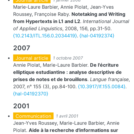
Marie-Laure Barbier, Annie Piolat, Jean-Yves
Roussey, Françoise Raby.
Notetaking and Writing
from Hypertexts in L1 and L2
.
International Journal
of Applied Linguistics
, 2008, 156, pp.31-50.
⟨10.2143/ITL.156.0.2034419⟩
.
⟨hal-04192374⟩
2007
Journal article
1 octobre 2007
Annie Piolat, Marie-Laure Barbier.
De l'écriture
elliptique estudiantine : analyse descriptive de
prises de notes et de brouillons
.
Langue française
,
2007, n° 155 (3), pp.84-100.
⟨10.3917/lf.155.0084⟩
.
⟨hal-04192370⟩
2001
Communication
1 avril 2001
Jean-Yves Roussey, Marie-Laure Barbier, Annie
Piolat.
Aide à la recherche d'informations sur