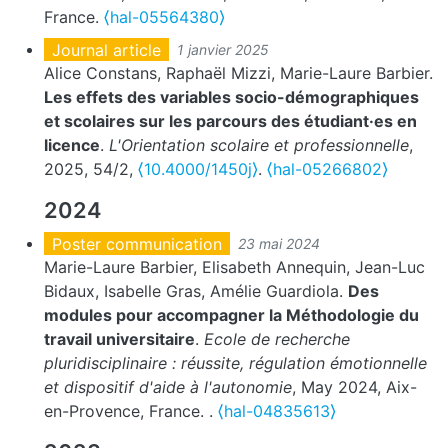
France.
⟨hal-05564380⟩
Journal article
1 janvier 2025
Alice Constans, Raphaël Mizzi, Marie-Laure Barbier.
Les effets des variables socio-démographiques
et scolaires sur les parcours des étudiant·es en
licence
.
L'Orientation scolaire et professionnelle
,
2025, 54/2,
⟨10.4000/1450j⟩
.
⟨hal-05266802⟩
2024
Poster communication
23 mai 2024
Marie-Laure Barbier, Elisabeth Annequin, Jean-Luc
Bidaux, Isabelle Gras, Amélie Guardiola.
Des
modules pour accompagner la Méthodologie du
travail universitaire
.
Ecole de recherche
pluridisciplinaire : réussite, régulation émotionnelle
et dispositif d'aide à l'autonomie
, May 2024, Aix-
en-Provence, France.
.
⟨hal-04835613⟩