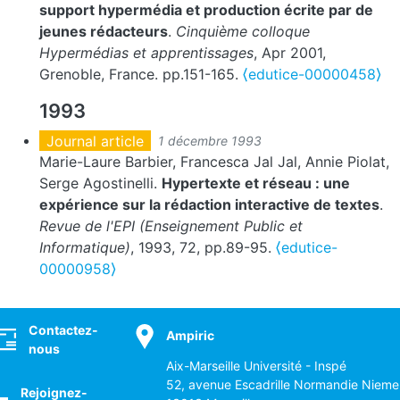
support hypermédia et production écrite par de
jeunes rédacteurs
.
Cinquième colloque
Hypermédias et apprentissages
, Apr 2001,
Grenoble, France. pp.151-165.
⟨edutice-00000458⟩
1993
Journal article
1 décembre 1993
Marie-Laure Barbier, Francesca Jal Jal, Annie Piolat,
Serge Agostinelli.
Hypertexte et réseau : une
expérience sur la rédaction interactive de textes
.
Revue de l'EPI (Enseignement Public et
Informatique)
, 1993, 72, pp.89-95.
⟨edutice-
00000958⟩
ocial
Contactez-
Ampiric
nous
Aix-Marseille Université - Inspé
52, avenue Escadrille Normandie Nieme
Rejoignez-