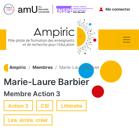
Menu du co
Me connecter
Aller au contenu principal
Ampiric
Membres
Marie-Laure Barbier
Marie-Laure Barbier
Membre
Action 3
Action 3
CSI
Littératie
Lire, écrire, créer