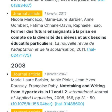
01363467⟩
Journal article
1 janvier 2011
Nicole Mencacci, Marie-Laure Barbier, Anne
Gombert, Fatima Chnane-Davin, Raphaële Tsao.
Former des futurs enseignants à la prise en
compte de la diversité des élèves et aux besoins
éducatifs particuliers
.
La nouvelle revue de
l'adaptation et de la scolarisation
, 2011.
⟨hal-
02471775⟩
2008
Journal article
1 janvier 2008
Marie-Laure Barbier, Annie Piolat, Jean-Yves
Roussey, Françoise Raby.
Notetaking and Writing
from Hypertexts in L1 and L2
.
International Journal
of Applied Linguistics
, 2008, 156, pp.31 - 50.
⟨10.1075/itl.156.04bar⟩
.
⟨hal-01488600⟩
Journal article
1 janvier 2008