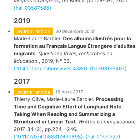
langues étrangères
, De Boeck, pp.179-192, 2021.
⟨hal-03587585⟩
2019
Journal article
30 décembre 2019
Marie-Laure Barbier.
Des albums illustrés pour la
formation au Français Langue Étrangère d’adultes
migrants
.
Questions Vives, recherches en
éducation
, 2019, N° 32,
⟨10.4000/questionsvives.4386⟩
.
⟨hal-03169497⟩
2017
Journal article
16 mars 2017
Thierry Olive, Marie-Laure Barbier.
Processing
Time and Cognitive Effort of Longhand Note
Taking When Reading and Summarizing a
Structured or Linear Text
.
Written Communication
,
2017, 34 (2), pp.224 - 246.
⟨10.1177/0741088317699898⟩
.
⟨hal-01771727⟩