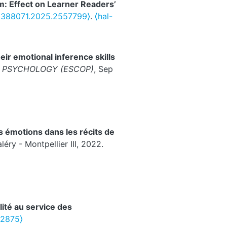
: Effect on Learner Readers’
9388071.2025.2557799⟩
.
⟨hal-
ir emotional inference skills
E PSYCHOLOGY (ESCOP)
, Sep
s émotions dans les récits de
léry - Montpellier III, 2022.
lité au service des
32875⟩