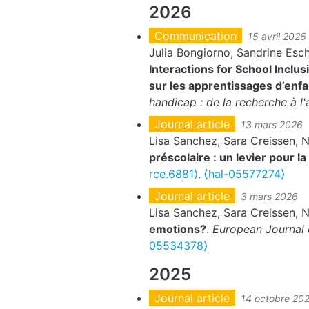
2026
Communication
15 avril 2026
Julia Bongiorno, Sandrine Esc
Interactions for School Inclu
sur les apprentissages d’enfa
handicap : de la recherche à l'
Journal article
13 mars 2026
Lisa Sanchez, Sara Creissen, N
préscolaire : un levier pour 
rce.6881⟩
.
⟨hal-05577274⟩
Journal article
3 mars 2026
Lisa Sanchez, Sara Creissen, N
emotions?
.
European Journal 
05534378⟩
2025
Journal article
14 octobre 20