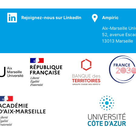
Rejoignez-nous sur LinkedIn
Ampiric
Aix-Marseille Uni
52, avenue Esca
13013 Marseille