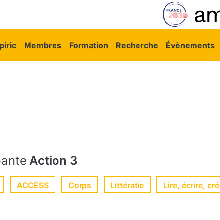
vigation principale
iric
Membres
Formation
Recherche
Évènements
z
pante
Action 3
ACCESS
Corps
Littératie
Lire, écrire, cr