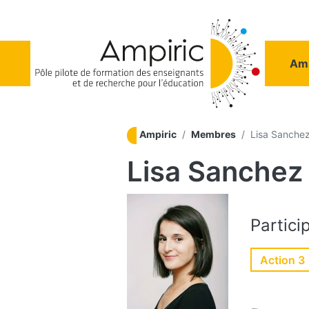
Aller au contenu principal
Na
Amp
Ampiric
Membres
Lisa Sanche
Lisa Sanchez
Partici
Action 3