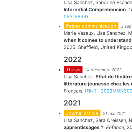
Lisa Sanchez, Sandrine Esche
Inferential Comprehension
.
L
05315696⟩
Poster communication
3 se
Maria Vazeux, Lisa Sanchez, 
when it comes to understandi
2025, Sheffield, United King
2022
Thesis
14 décembre 2022
Lisa Sanchez.
Effet du théâtr
littérature jeunesse chez les
Français.
⟨NNT : 2022MON300
2021
Journal article
21 mai 2021
Lisa Sanchez, Sara Creissen, N
apprentissages ?
.
Enfance
, 2