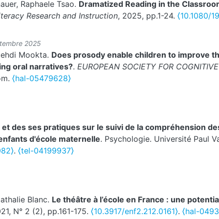
nauer, Raphaele Tsao.
Dramatized Reading in the Classroom
iteracy Research and Instruction
, 2025, pp.1-24.
⟨10.1080/1
ptembre 2025
Mehdi Mookta.
Does prosody enable children to improve the
ng oral narratives?
.
EUROPEAN SOCIETY FOR COGNITIV
dom.
⟨hal-05479628⟩
e et des ses pratiques sur le suivi de la compréhension de
 enfants d'école maternelle
. Psychologie. Université Paul Va
82⟩
.
⟨tel-04199937⟩
athalie Blanc.
Le théâtre à l’école en France : une potentia
021, N° 2 (2), pp.161-175.
⟨10.3917/enf2.212.0161⟩
.
⟨hal-049