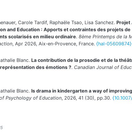
henauer, Carole Tardif, Raphaële Tsao, Lisa Sanchez.
Projet
sion and Education : Apports et contraintes des projets d
nts scolarisés en milieu ordinaire
.
8ème Printemps de la M
action
, Apr 2026, Aix-en-Provence, France.
⟨hal-05609874⟩
athalie Blanc.
La contribution de la prosodie et de la théâtr
la représentation des émotions ?
.
Canadian Journal of Educ
athalie Blanc.
Is drama in kindergarten a way of improving
of Psychology of Education
, 2026, 41 (30), pp.30.
⟨10.1007
25