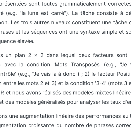
présentées sont toutes grammaticalement correctes 
é (e.g. "la lune est carré"). La tâche consiste à dé
non. Les trois autres niveaux constituent une tâche 
hrases et les séquences ont une syntaxe simple et 
quence élevée.
ns un plan 2 x 2 dans lequel deux facteurs sont m
n avec la condition 'Mots Transposés' (e.g., "Je v
trôle' (e.g., "Je vais la à donc") ; 2) le facteur Posit
n entre les mots 2 et 3) et la condition '3-4' (mots 3
 R et nous avons réalisés des modèles mixtes linéair
t des modèles généralisés pour analyser les taux d'er
ns une augmentation linéaire des performances au te
mentation croissante du nombre de phrases correct