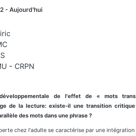
22
-
Aujourd'hui
ric
MC
S
MU
-
CRPN
e développementale de l'effet de « mots tra
age de la lecture: existe-il une transition critiqu
arallèle des mots dans une phrase ?
perte chez l'adulte se caractérise par une intégration