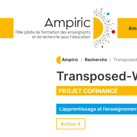
Aller au contenu principal
Na
Amp
Ampiric
Recherche
Transposed-
Transposed-W
PROJET COFINANCÉ
L’apprentissage et l’enseigneme
Action 4