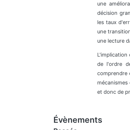
une amélior
décision gra
les taux d'er
une transitio
une lecture d
L'implication
de l'ordre 
comprendre c
mécanismes c
et donc de p
Évènements