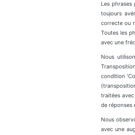
Les phrases 
toujours avér
correcte ou 
Toutes les p
avec une fré
Nous utiliso
Transpositio
condition 'Con
(transpositio
traitées avec
de réponses e
Nous observo
avec une aug