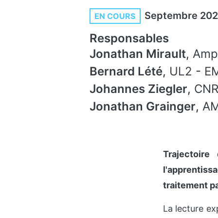
Septembre 20
EN COURS
Responsables
Jonathan Mirault
,
Ampi
Bernard Lété
,
UL2
-
E
Johannes Ziegler
,
CNR
Jonathan Grainger
,
A
Trajectoir
l'apprentiss
traitement p
La lecture ex