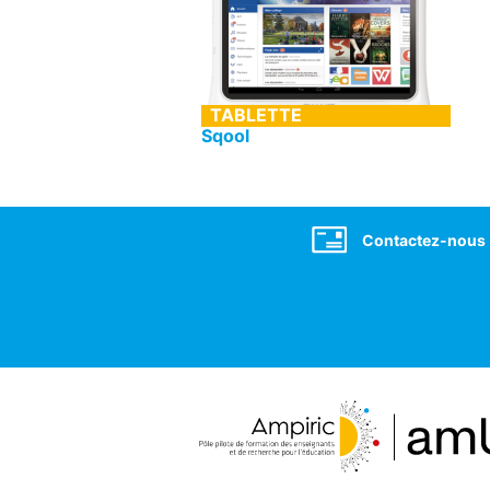
TABLETTE
Sqool
Sqool
Social
Contactez-nous