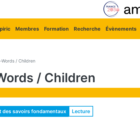
vigation principale
iric
Membres
Formation
Recherche
Évènements
Words / Children
ords / Children
Lecture
nt des savoirs fondamentaux