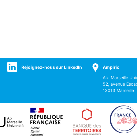
Rejoignez-nous sur LinkedIn
Ampiric
Aix-Marseille Uni
52, avenue Esca
13013 Marseille